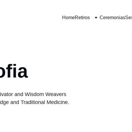
Home
Retiros
Ceremonias
Se
ofia
ctivator and Wisdom Weavers 
dge and Traditional Medicine. 