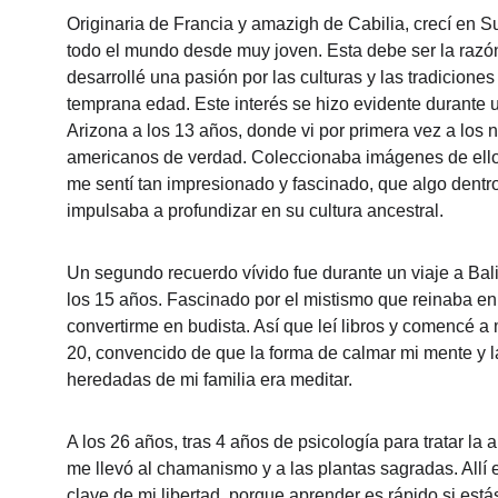
Originaria de Francia y amazigh de Cabilia, crecí en Su
todo el mundo desde muy joven. Esta debe ser la razón
desarrollé una pasión por las culturas y las tradicione
temprana edad. Este interés se hizo evidente durante u
Arizona a los 13 años, donde vi por primera vez a los n
americanos de verdad. Coleccionaba imágenes de ello
me sentí tan impresionado y fascinado, que algo dentr
impulsaba a profundizar en su cultura ancestral.
Un segundo recuerdo vívido fue durante un viaje a Bali
los 15 años. Fascinado por el mistismo que reinaba en l
convertirme en budista. Así que leí libros y comencé a 
20, convencido de que la forma de calmar mi mente y l
heredadas de mi familia era meditar.
A los 26 años, tras 4 años de psicología para tratar la a
me llevó al chamanismo y a las plantas sagradas. Allí e
clave de mi libertad, porque aprender es rápido si está