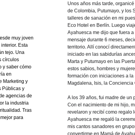
Unos años más tarde, organicé
de Colombia, Putumayo, y los Sh
talleres de sanación en mi pue
Eco Hotel en Berlín. Luego viaj
Ayahuesca me dijo que fuera a l
Desde muy joven 
mensaje durante 6 meses, decid
nterior. Esta 
territorio. Allí conocí directame
ún tejo. Una 
iniciado en las sabidurías ance
 círculos 
Marta y Putumayo en las Puerta
 y saber cómo 
estos sabios, hombres y mujeres
ía en 
formación con iniciaciones a l
e Marketing y 
Magdalena, Isis, la Conciencia 
 Públicas y 
 de agencias de 
A los 39 años, fui madre de un 
r la industria 
Con el nacimiento de mi hijo, 
ritualidad. Tras 
revelaron y recibí como regalo 
mejor para 
Ayahuesca me regaló la ceremo
mis cantos sanadores en grupos
convertirme en Mamá de Ayahue