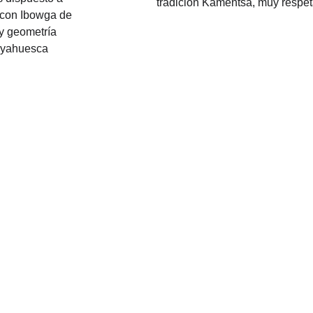
tradición Kamentsa, muy respe
 con Ibowga de 
y geometría 
Ayahuesca 