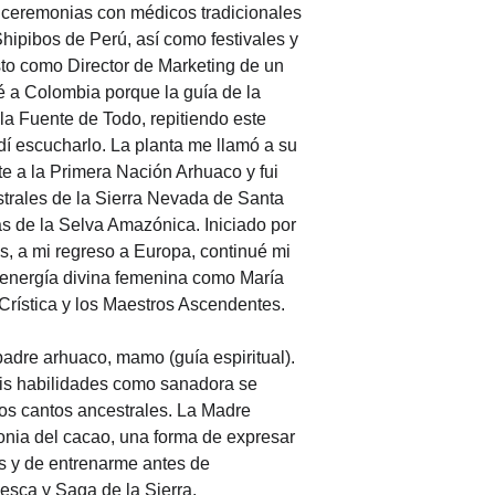
 ceremonias con médicos tradicionales 
ipibos de Perú, así como festivales y 
sto como Director de Marketing de un 
é a Colombia porque la guía de la 
a Fuente de Todo, repitiendo este 
í escucharlo. La planta me llamó a su 
nte a la Primera Nación Arhuaco y fui 
strales de la Sierra Nevada de Santa 
s de la Selva Amazónica. Iniciado por 
, a mi regreso a Europa, continué mi 
a energía divina femenina como María 
Crística y los Maestros Ascendentes.
padre arhuaco, mamo (guía espiritual). 
mis habilidades como sanadora se 
los cantos ancestrales. La Madre 
nia del cacao, una forma de expresar 
 y de entrenarme antes de 
sca y Saga de la Sierra.