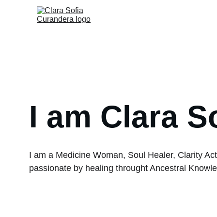
I am Clara S
I am a Medicine Woman, Soul Healer, Clarity A
passionate by healing throught Ancestral Knowle