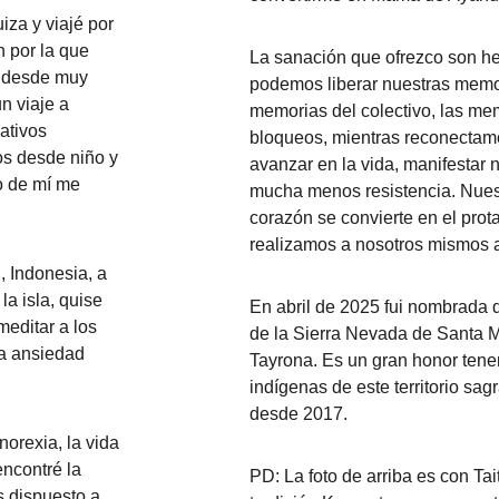
iza y viajé por 
 por la que 
La sanación que ofrezco son h
s desde muy 
podemos liberar nuestras memor
n viaje a 
memorias del colectivo, las me
ativos 
bloqueos, mientras reconectamo
s desde niño y 
avanzar en la vida, manifestar 
o de mí me 
mucha menos resistencia. Nuest
corazón se convierte en el prota
realizamos a nosotros mismos al
, Indonesia, a 
a isla, quise 
En abril de 2025 fui nombrada d
meditar a los 
de la Sierra Nevada de Santa M
a ansiedad 
Tayrona. Es un gran honor tener
indígenas de este territorio sa
desde 2017.
norexia, la vida 
ncontré la 
PD: La foto de arriba es con Tai
s dispuesto a 