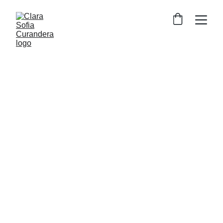
Medecine 
Vibratoire 
Originelle
Guérir à l’origine. 
Révéler la puissance de ton âme. 
Retrouver ta clarté.
Accompagnement de guérison profonde par 
les sagesses ancestrales.