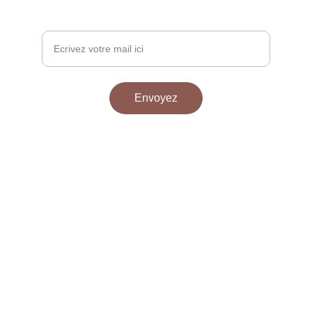
Votre adresse email
Envoyez
Guérison Ancestrale par Clara 
Sofia
Retraites ancestrales transformatrices, 
cérémonies de cacao et séances de guérison.