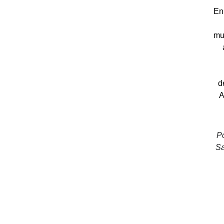
En
mu
d
A
Po
Sa