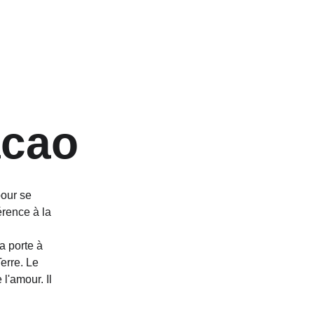
acao
pour se 
érence à la 
a porte à 
erre. Le 
l'amour. Il 