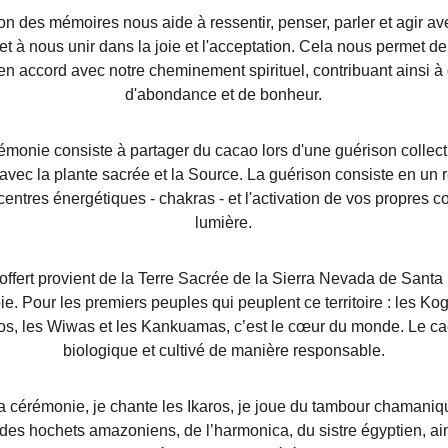
ion des mémoires nous aide à ressentir, penser, parler et agir av
et à nous unir dans la joie et l'acceptation. Cela nous permet de
en accord avec notre cheminement spirituel, contribuant ainsi 
d'abondance et de bonheur.
émonie consiste à partager du cacao lors d'une guérison collect
vec la plante sacrée et la Source. La guérison consiste en un 
centres énergétiques - chakras - et l'activation de vos propres c
lumière.
offert provient de la Terre Sacrée de la Sierra Nevada de Santa 
e. Pour les premiers peuples qui peuplent ce territoire : les Kogu
s, les Wiwas et les Kankuamas, c’est le cœur du monde. Le ca
biologique et cultivé de manière responsable.
a cérémonie, je chante les Ikaros, je joue du tambour chamaniqu
, des hochets amazoniens, de l’harmonica, du sistre égyptien, ai