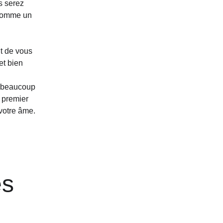
s serez 
 comme un 
t de vous 
et bien 
c beaucoup 
 premier 
 votre âme.
es