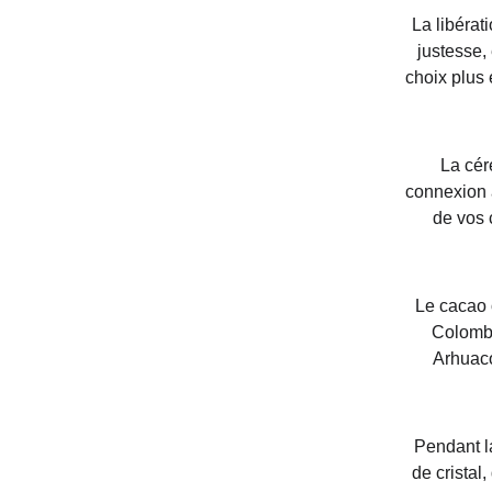
La libérat
justesse, 
choix plus 
La cér
connexion a
de vos 
Le cacao 
Colombi
Arhuaco
Pendant l
de cristal