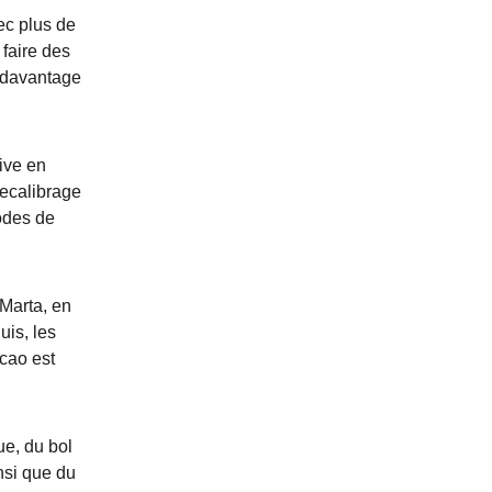
ec plus de 
 faire des 
à davantage 
ive en 
recalibrage 
odes de 
Marta, en 
is, les 
cao est 
e, du bol 
nsi que du 