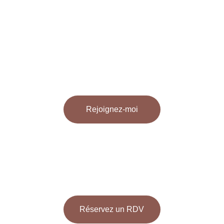
transformatrices
Cérémonie du Cacao
30 Euro
Rejoignez-moi
Session de Guérison
80 Euro
Réservez un RDV