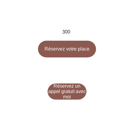
Ancestral Retreat
300 
Réservez votre place
from 200 Euro
Réservez un
appel gratuit avec
moi
Guérison Ancestrale par Clara 
Sofia