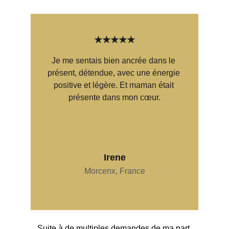
★★★★★
Je me sentais bien ancrée dans le 
présent, détendue, avec une énergie 
positive et légère. Et maman était 
présente dans mon cœur.
Irene
Morcenx, France
Suite à de multiples demandes de ma part 